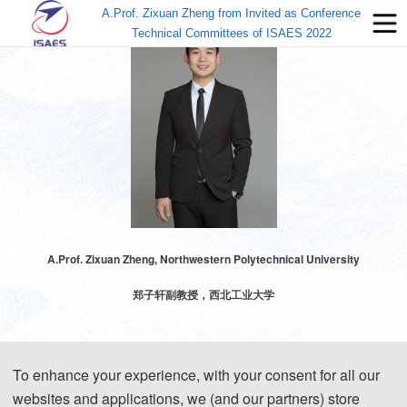
A.Prof. Zixuan Zheng from Invited as Conference
Technical Committees of ISAES 2022
A.Prof. Zixuan Zheng, Northwestern Polytechnical University
郑子轩副教授，西北工业大学
To enhance your experience, with your consent for all our
websites and applications, we (and our partners) store
郑子轩，男，1990年生，陕西西安人，荷兰代尔夫特理工大学博士，西北工业大