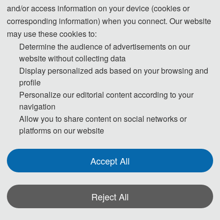
and/or access information on your device (cookies or
学副教授，硕士生导师。2012年获哈尔滨工业大学学士学位，2015年获西北工业
corresponding information) when you connect. Our website
大学硕士学位，2019年获荷兰代尔夫特理工大学博士学位。2019年8月加入西北
may use these cookies to:
工业大学，特评为副教授。入选陕西省青年科技新星，陕西省空间操控技术青年
Determine the audience of advertisements on our
创新团队核心成员，航天飞行动力学技术国家级重点实验室主任助理，榆林天则
website without collecting data
无人系统研究院月球基地技术总监，
Display personalized ads based on your browsing and
profile
研究方向主要为：基于人工智能理论的空间多智能体系统建模、利用集群智能算
Personalize our editorial content according to your
法解决空间多智能体自主任务规划问题、集群环境下的协商和沟通策略研究、分
navigation
布式系统优化等. 先后主持和参与欧空局DSL项目，PRISMA项目，国家自然科学
Allow you to share content on social networks or
基金青年项目、面上项目、国家863计划重点项目，装发创新研发项目、基础加
platforms on our website
强173项目以及国防科技创新特区项目等10多项。撰写的十余篇研究论文已经发
表在本领域权威杂志上，出版英文专著1本，并申请国家发明专利15项。同时任
Accept All
中国人工智能学会智能空天系统专业委员会委员，中国宇航学会微纳卫星科普专
家，IEEE会员、IAF会员、AIAA高级会员等，并作为多个国内外期刊的审稿人。
Reject All
Zixuan Zheng received the B.S. degree in control and guidance from the